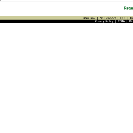
Retu
USA Gov
|
No Fear Act
|
DOI
|
Di
Privacy Policy
|
FOIA
|
Ki