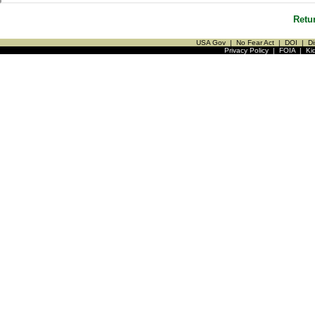
Retu
USA Gov
|
No Fear Act
|
DOI
|
Di
Privacy Policy
|
FOIA
|
Ki