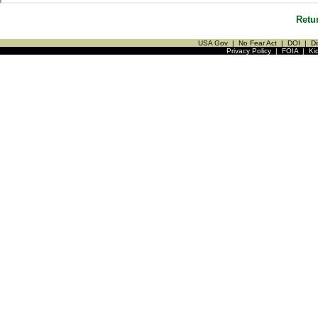
Retu
USA Gov
|
No Fear Act
|
DOI
|
Di
Privacy Policy
|
FOIA
|
Ki