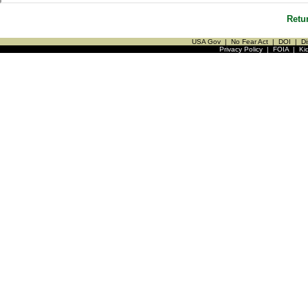
Retu
USA Gov
|
No Fear Act
|
DOI
|
Di
Privacy Policy
|
FOIA
|
Ki