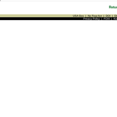
Retu
USA Gov
|
No Fear Act
|
DOI
|
Di
Privacy Policy
|
FOIA
|
Ki