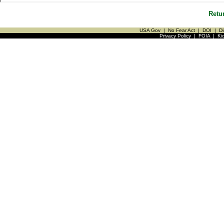
Retu
USA Gov
|
No Fear Act
|
DOI
|
Di
Privacy Policy
|
FOIA
|
Ki