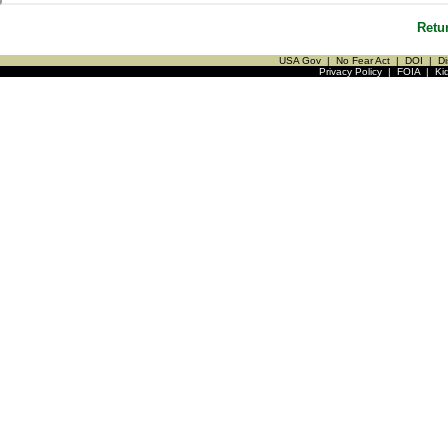
Retu
USA Gov
|
No Fear Act
|
DOI
|
Di
Privacy Policy
|
FOIA
|
Ki