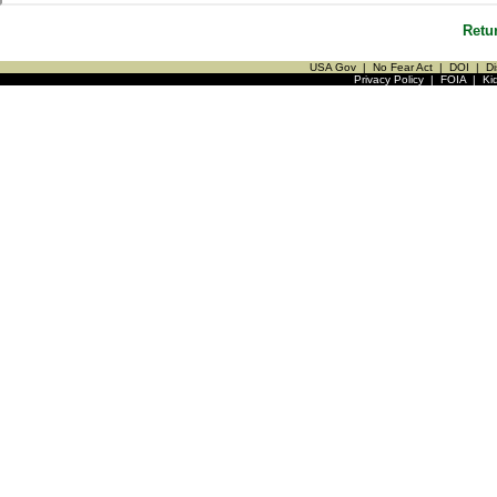
Retu
USA Gov
|
No Fear Act
|
DOI
|
Di
Privacy Policy
|
FOIA
|
Ki