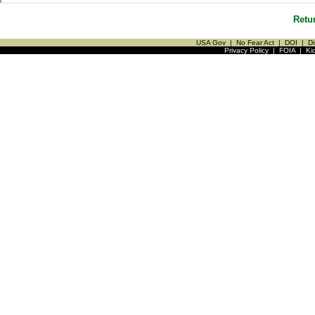
Retu
USA Gov
|
No Fear Act
|
DOI
|
Di
Privacy Policy
|
FOIA
|
Ki