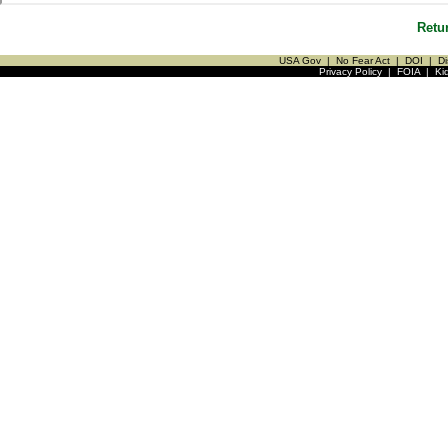
Retu
USA Gov
|
No Fear Act
|
DOI
|
Di
Privacy Policy
|
FOIA
|
Ki