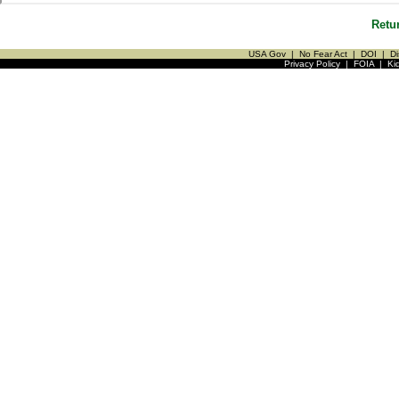
Retu
USA Gov
|
No Fear Act
|
DOI
|
Di
Privacy Policy
|
FOIA
|
Ki