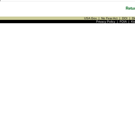
Retu
USA Gov
|
No Fear Act
|
DOI
|
Di
Privacy Policy
|
FOIA
|
Ki