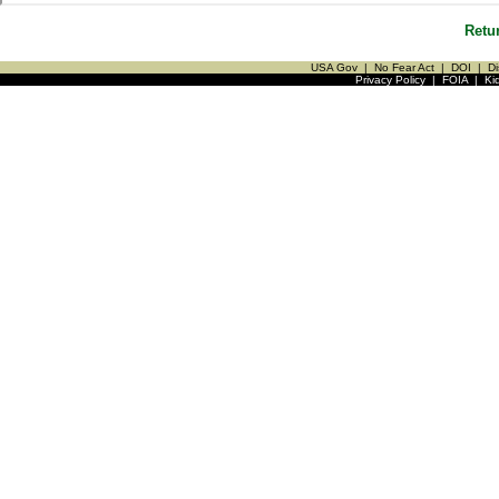
Retu
USA Gov
|
No Fear Act
|
DOI
|
Di
Privacy Policy
|
FOIA
|
Ki