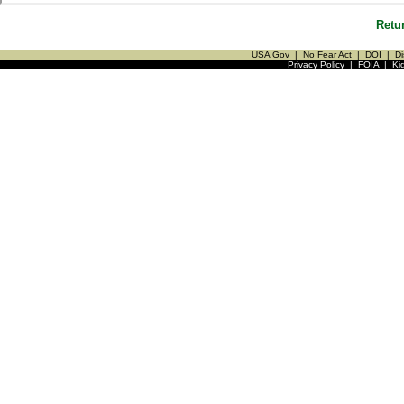
Retu
USA Gov
|
No Fear Act
|
DOI
|
Di
Privacy Policy
|
FOIA
|
Ki