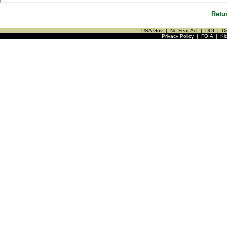
Retu
USA Gov
|
No Fear Act
|
DOI
|
Di
Privacy Policy
|
FOIA
|
Ki