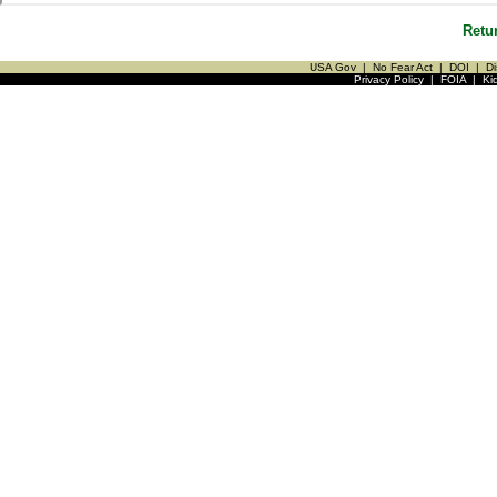
Retu
USA Gov
|
No Fear Act
|
DOI
|
Di
Privacy Policy
|
FOIA
|
Ki