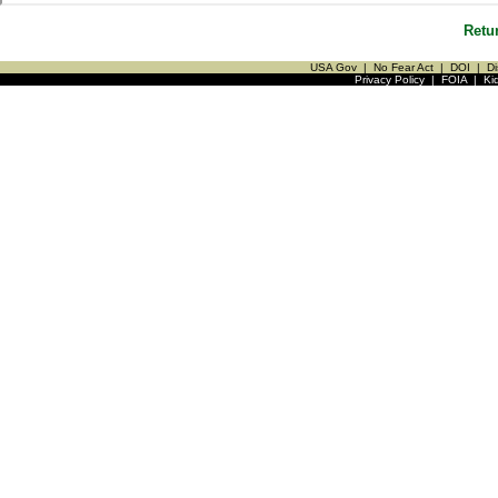
Retu
USA Gov
|
No Fear Act
|
DOI
|
Di
Privacy Policy
|
FOIA
|
Ki