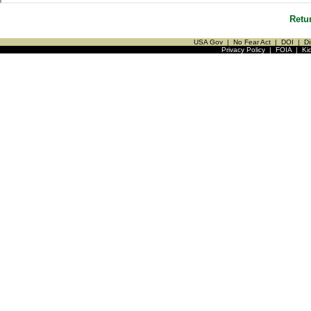
Retu
USA Gov
|
No Fear Act
|
DOI
|
Di
Privacy Policy
|
FOIA
|
Ki