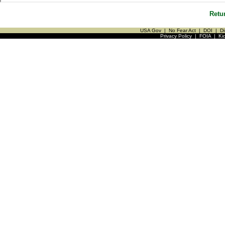
Retu
USA Gov
|
No Fear Act
|
DOI
|
Di
Privacy Policy
|
FOIA
|
Ki