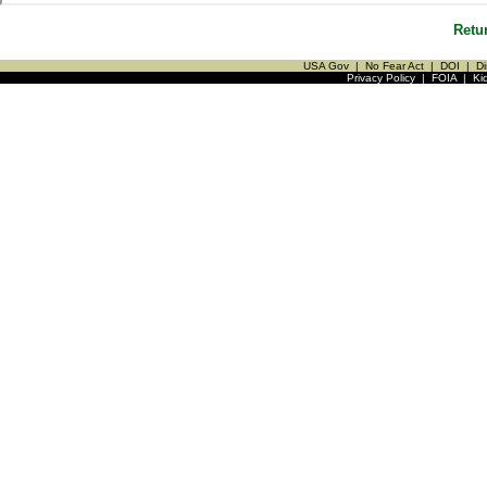
Retu
USA Gov
|
No Fear Act
|
DOI
|
Di
Privacy Policy
|
FOIA
|
Ki