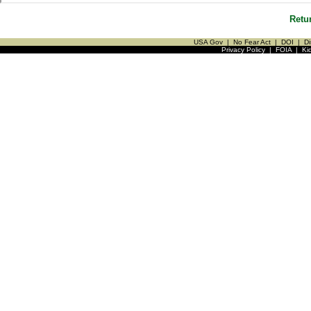
Retu
USA Gov
|
No Fear Act
|
DOI
|
Di
Privacy Policy
|
FOIA
|
Ki