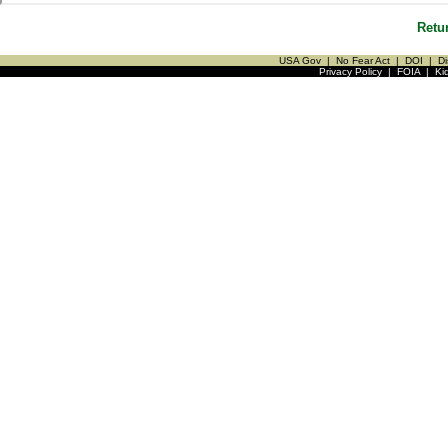
Retu
USA Gov
|
No Fear Act
|
DOI
|
Di
Privacy Policy
|
FOIA
|
Ki