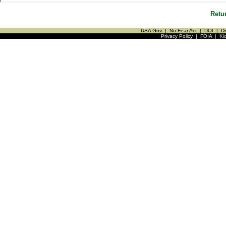
Retu
USA Gov
|
No Fear Act
|
DOI
|
Di
Privacy Policy
|
FOIA
|
Ki