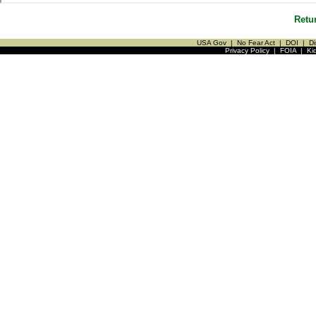
Retu
USA Gov
|
No Fear Act
|
DOI
|
Di
Privacy Policy
|
FOIA
|
Ki