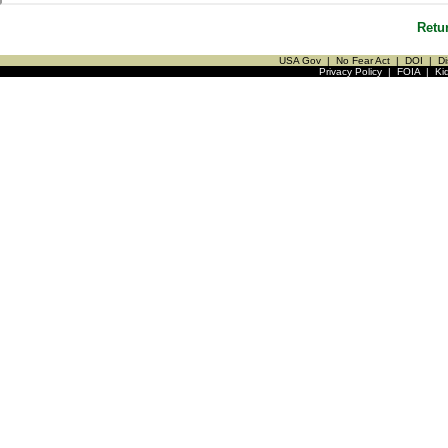
Retu
USA Gov
|
No Fear Act
|
DOI
|
Di
Privacy Policy
|
FOIA
|
Ki