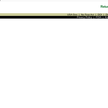
Retu
USA Gov
|
No Fear Act
|
DOI
|
Di
Privacy Policy
|
FOIA
|
Ki