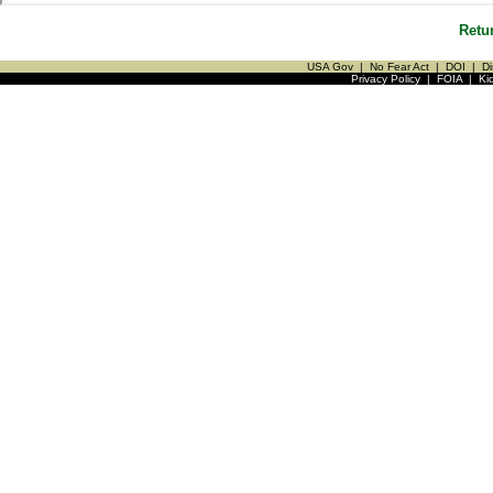
Retu
USA Gov
|
No Fear Act
|
DOI
|
Di
Privacy Policy
|
FOIA
|
Ki