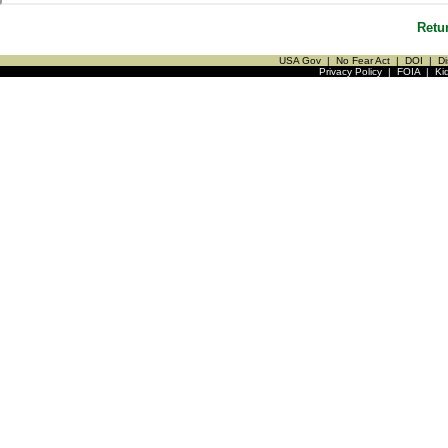
Retu
USA Gov
|
No Fear Act
|
DOI
|
Di
Privacy Policy
|
FOIA
|
Ki