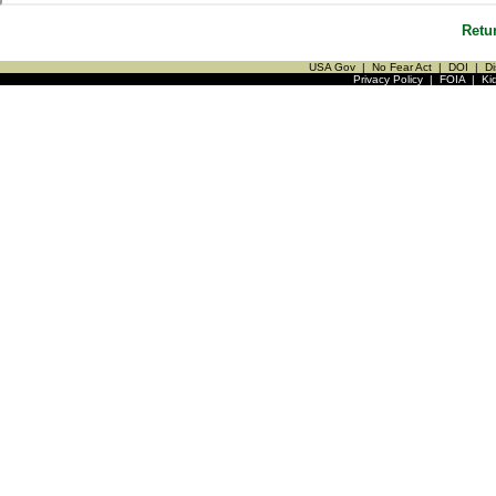
Retu
USA Gov
|
No Fear Act
|
DOI
|
Di
Privacy Policy
|
FOIA
|
Ki