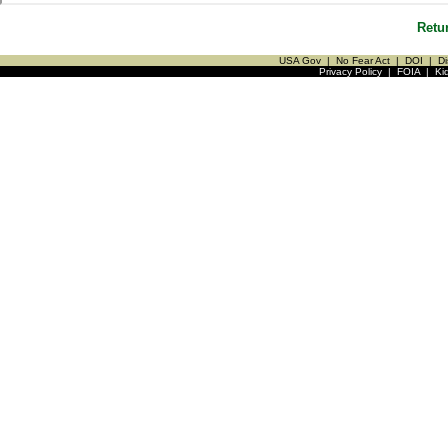
Retu
USA Gov
|
No Fear Act
|
DOI
|
Di
Privacy Policy
|
FOIA
|
Ki