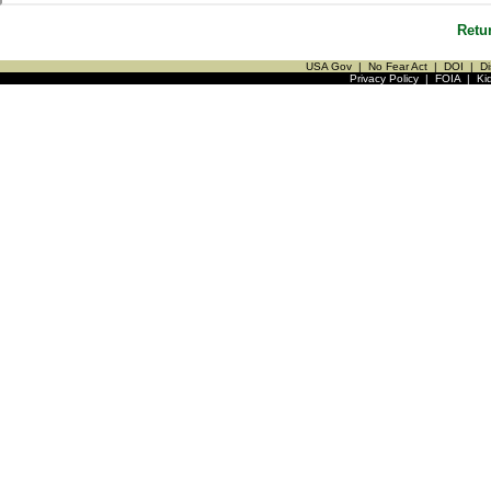
Retu
USA Gov
|
No Fear Act
|
DOI
|
Di
Privacy Policy
|
FOIA
|
Ki