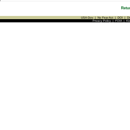
Retu
USA Gov
|
No Fear Act
|
DOI
|
Di
Privacy Policy
|
FOIA
|
Ki