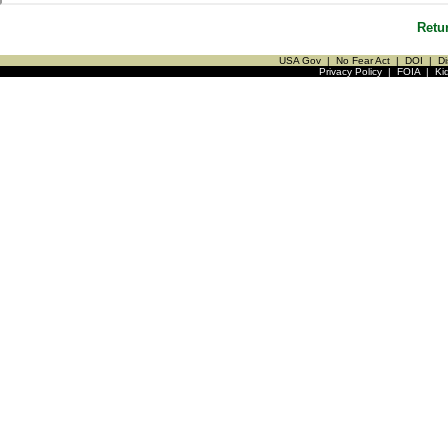
Retu
USA Gov
|
No Fear Act
|
DOI
|
Di
Privacy Policy
|
FOIA
|
Ki