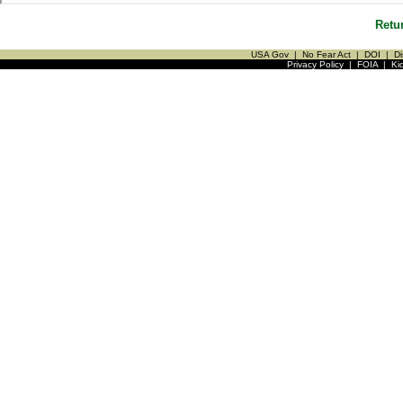
Retu
USA Gov
|
No Fear Act
|
DOI
|
Di
Privacy Policy
|
FOIA
|
Ki