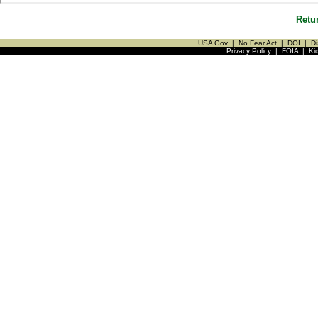
Retu
USA Gov
|
No Fear Act
|
DOI
|
Di
Privacy Policy
|
FOIA
|
Ki