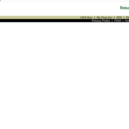
Retu
USA Gov
|
No Fear Act
|
DOI
|
Di
Privacy Policy
|
FOIA
|
Ki