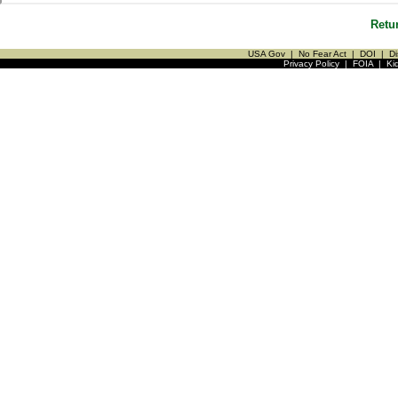
Retu
USA Gov
|
No Fear Act
|
DOI
|
Di
Privacy Policy
|
FOIA
|
Ki