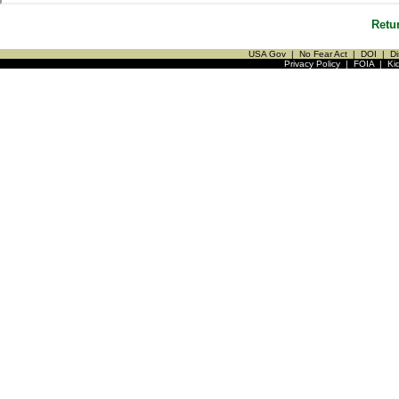
Retu
USA Gov
|
No Fear Act
|
DOI
|
Di
Privacy Policy
|
FOIA
|
Ki