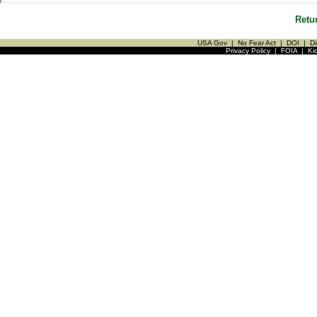
Retu
USA Gov
|
No Fear Act
|
DOI
|
Di
Privacy Policy
|
FOIA
|
Ki