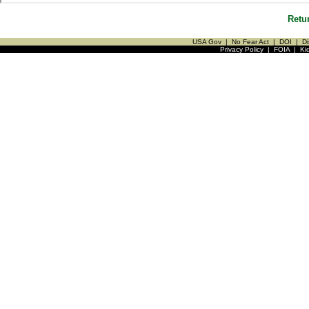
Retu
USA Gov
|
No Fear Act
|
DOI
|
Di
Privacy Policy
|
FOIA
|
Ki