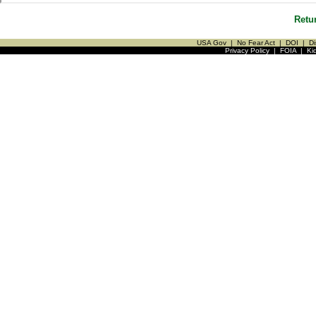
Retu
USA Gov
|
No Fear Act
|
DOI
|
Di
Privacy Policy
|
FOIA
|
Ki