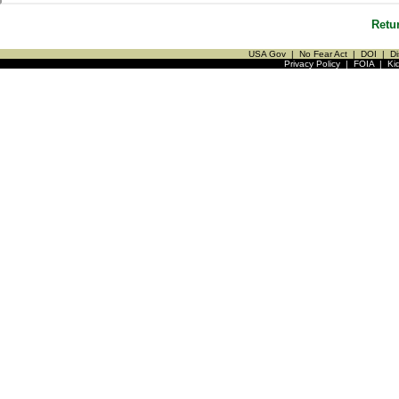
Retu
USA Gov
|
No Fear Act
|
DOI
|
Di
Privacy Policy
|
FOIA
|
Ki