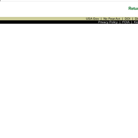
Retu
USA Gov
|
No Fear Act
|
DOI
|
Di
Privacy Policy
|
FOIA
|
Ki