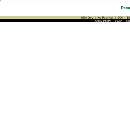
Retu
USA Gov
|
No Fear Act
|
DOI
|
Di
Privacy Policy
|
FOIA
|
Ki