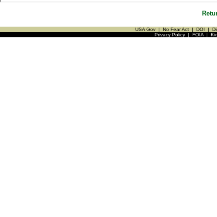
Retu
USA Gov
|
No Fear Act
|
DOI
|
Di
Privacy Policy
|
FOIA
|
Ki