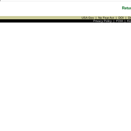
Retu
USA Gov
|
No Fear Act
|
DOI
|
Di
Privacy Policy
|
FOIA
|
Ki