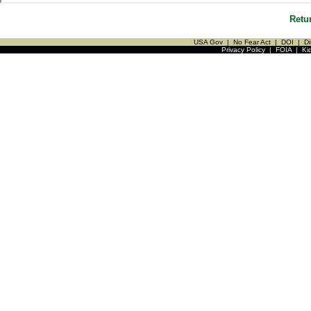
Retu
USA Gov
|
No Fear Act
|
DOI
|
Di
Privacy Policy
|
FOIA
|
Ki