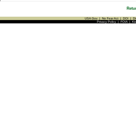
Retu
USA Gov
|
No Fear Act
|
DOI
|
Di
Privacy Policy
|
FOIA
|
Ki