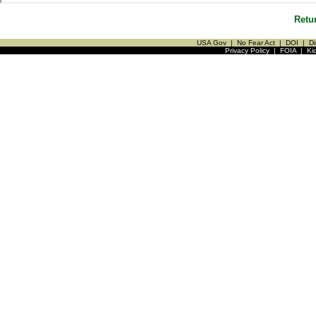
Retu
USA Gov
|
No Fear Act
|
DOI
|
Di
Privacy Policy
|
FOIA
|
Ki