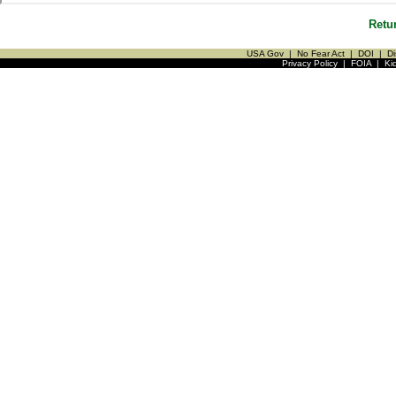
Retu
USA Gov
|
No Fear Act
|
DOI
|
Di
Privacy Policy
|
FOIA
|
Ki